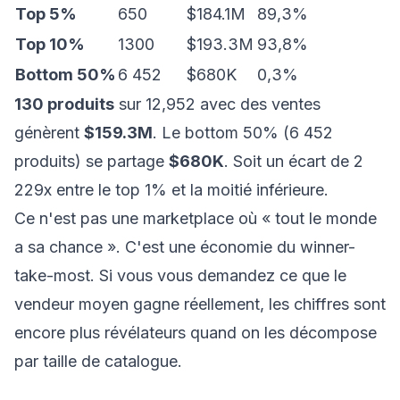
Top 5%
650
$184.1M
89,3%
Top 10%
1300
$193.3M
93,8%
Bottom 50%
6 452
$680K
0,3%
130 produits
sur 12,952 avec des ventes
génèrent
$159.3M
. Le bottom 50% (6 452
produits) se partage
$680K
. Soit un écart de 2
229x entre le top 1% et la moitié inférieure.
Ce n'est pas une marketplace où « tout le monde
a sa chance ». C'est une économie du winner-
take-most. Si vous vous demandez
ce que le
vendeur moyen gagne réellement
, les chiffres sont
encore plus révélateurs quand on les décompose
par taille de catalogue.