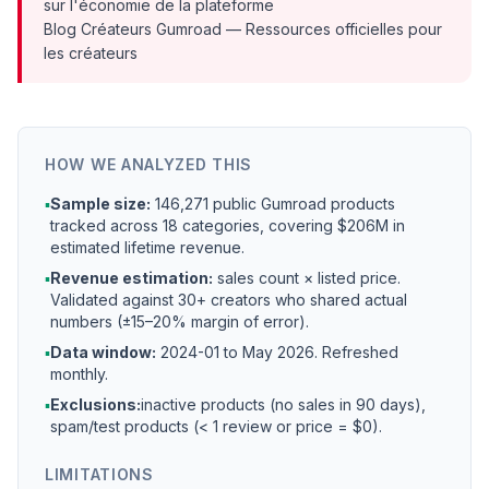
sur l'économie de la plateforme
Blog Créateurs Gumroad
— Ressources officielles pour
les créateurs
HOW WE ANALYZED THIS
▪
Sample size:
146,271 public Gumroad products
tracked across 18 categories, covering $206M in
estimated lifetime revenue.
▪
Revenue estimation:
sales count × listed price.
Validated against 30+ creators who shared actual
numbers (±15–20% margin of error).
▪
Data window:
2024-01 to
May 2026
. Refreshed
monthly.
▪
Exclusions:
inactive products (no sales in 90 days),
spam/test products (< 1 review or price = $0).
LIMITATIONS