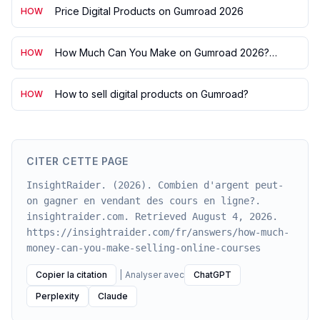
Price Digital Products on Gumroad 2026
HOW
How Much Can You Make on Gumroad 2026?
HOW
$206M Across 146K
How to sell digital products on Gumroad?
HOW
CITER CETTE PAGE
InsightRaider. (2026). Combien d'argent peut-
on gagner en vendant des cours en ligne?.
insightraider.com. Retrieved August 4, 2026.
https://insightraider.com/fr/answers/how-much-
money-can-you-make-selling-online-courses
Copier la citation
|
Analyser avec
ChatGPT
Perplexity
Claude