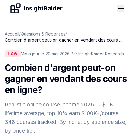
Skip to content
InsightRaider
Accueil
/
Questions & Reponses
/
Combien d'argent peut-on gagner en vendant des cours en ligne
Mis a jour le 20 mai 2026
·
Par InsightRaider Research
HOW
Combien d'argent peut-on
gagner en vendant des cours
en ligne
?
Realistic online course income 2026 → $11K
lifetime average, top 10% earn $100K+/course.
348 courses tracked. By niche, by audience size,
by price tier.