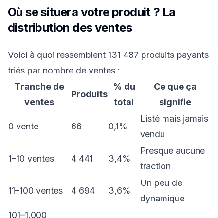
Où se situera votre produit ? La
distribution des ventes
Voici à quoi ressemblent 131 487 produits payants
triés par nombre de ventes :
Tranche de
% du
Ce que ça
Produits
ventes
total
signifie
Listé mais jamais
0 vente
66
0,1%
vendu
Presque aucune
1–10 ventes
4 441
3,4%
traction
Un peu de
11–100 ventes
4 694
3,6%
dynamique
101–1,000