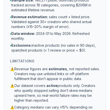
▪
Sample size:
146,271 public Gumroad products
tracked across 18 categories, covering $206M in
estimated lifetime revenue.
▪
Revenue estimation:
sales count × listed price.
Validated against 30+ creators who shared actual
numbers (±15–20% margin of error).
▪
Data window:
2024-01 to
May 2026
. Refreshed
monthly.
▪
Exclusions:
inactive products (no sales in 90 days),
spam/test products (< 1 review or price = $0).
LIMITATIONS
⚠
Revenue figures are
estimates
, not reported sales.
Creators may use unlisted links or off-platform
fulfillment that don’t appear in public data.
⚠
Our dataset covers
active
products only. Creators
who quietly stopped selling don’t skew medians
upward here, so real-world failure rates may be
higher than reported.
⚠
Category medians can vary ±15% depending on