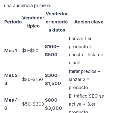
una audiencia primero:
Vendedor
Vendedor
Período
orientado
Acción clave
típico
a datos
Lanzar 1.er
$100–
producto +
Mes 1
$0–$50
$500
construir lista de
email
Iterar precios +
Mes 2–
$300–
$20–$150
lanzar 2.º
3
$1,500
producto
El tráfico SEO se
Mes 4–
$800–
$50–$300
activa + 3.er
6
$3,000
producto