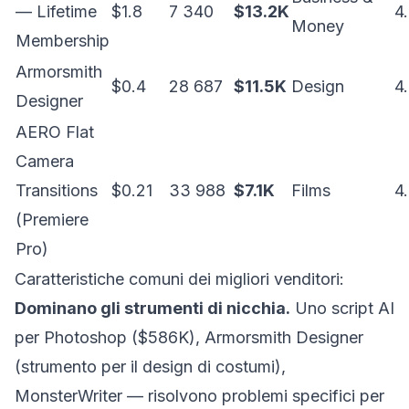
— Lifetime
$1.8
7 340
$13.2K
4
Money
Membership
Armorsmith
$0.4
28 687
$11.5K
Design
4
Designer
AERO Flat
Camera
Transitions
$0.21
33 988
$7.1K
Films
4
(Premiere
Pro)
Caratteristiche comuni dei migliori venditori:
Dominano gli strumenti di nicchia.
Uno script AI
per Photoshop ($586K), Armorsmith Designer
(strumento per il design di costumi),
MonsterWriter — risolvono problemi specifici per