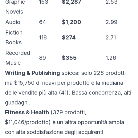
Graphic
163
$2,287
2.53
Novels
Audio
64
$1,200
2.99
Fiction
118
$274
2.71
Books
Recorded
89
$355
1.26
Music
Writing & Publishing
spicca: solo 226 prodotti
ma $15,750 di ricavi per prodotto e la mediana
delle vendite più alta (41). Bassa concorrenza, alti
guadagni.
Fitness & Health
(379 prodotti,
$11,046/prodotto) è un'altra opportunità ampia
con alta soddisfazione degli acquirenti