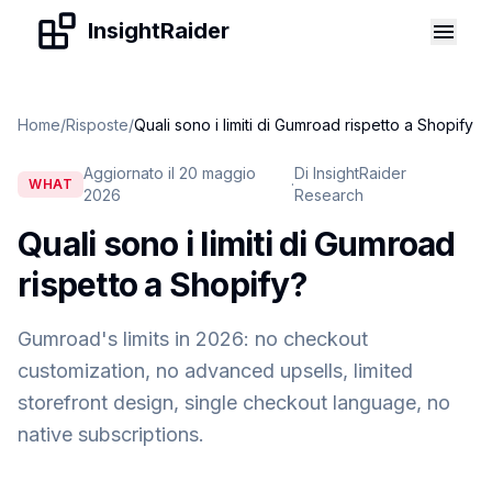
Skip to content
InsightRaider
Home
/
Risposte
/
Quali sono i limiti di Gumroad rispetto a Shopify
Aggiornato il 20 maggio
Di InsightRaider
·
WHAT
2026
Research
Quali sono i limiti di Gumroad
rispetto a Shopify
?
Gumroad's limits in 2026: no checkout
customization, no advanced upsells, limited
storefront design, single checkout language, no
native subscriptions.