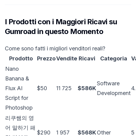
I Prodotti con i Maggiori Ricavi su
Gumroad in questo Momento
Come sono fatti i migliori venditori reali?
Prodotto
Prezzo
Vendite
Ricavi
Categoria
V
Nano
Banana &
Software
Flux AI
$50
11 725
$586K
4
Development
Script for
Photoshop
리쿠쌤의 영
어 말하기 패
$290
1 957
$568K
Other
5