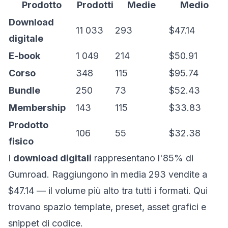
Prodotto
Prodotti
Medie
Medio
Download
11 033
293
$47.14
digitale
E-book
1 049
214
$50.91
Corso
348
115
$95.74
Bundle
250
73
$52.43
Membership
143
115
$33.83
Prodotto
106
55
$32.38
fisico
I
download digitali
rappresentano l'85% di
Gumroad. Raggiungono in media 293 vendite a
$47.14 — il volume più alto tra tutti i formati. Qui
trovano spazio template, preset, asset grafici e
snippet di codice.