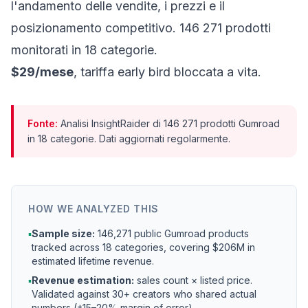
l'andamento delle vendite, i prezzi e il
posizionamento competitivo. 146 271 prodotti
monitorati in 18 categorie.
$29/mese
, tariffa early bird bloccata a vita.
Fonte:
Analisi InsightRaider di 146 271 prodotti Gumroad
in 18 categorie. Dati aggiornati regolarmente.
HOW WE ANALYZED THIS
▪
Sample size:
146,271 public Gumroad products
tracked across 18 categories, covering $206M in
estimated lifetime revenue.
▪
Revenue estimation:
sales count × listed price.
Validated against 30+ creators who shared actual
numbers (±15–20% margin of error).