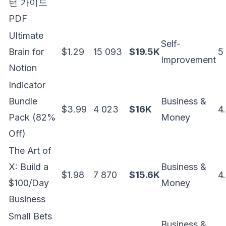
턴 가이드
PDF
Ultimate
Self-
Brain for
$1.29
15 093
$19.5K
5
Improvement
Notion
Indicator
Bundle
Business &
$3.99
4 023
$16K
4
Pack (82%
Money
Off)
The Art of
X: Build a
Business &
$1.98
7 870
$15.6K
4
$100/Day
Money
Business
Small Bets
Business &