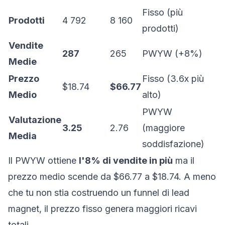
Fisso (più
Prodotti
4 792
8 160
prodotti)
Vendite
287
265
PWYW (+8%)
Medie
Prezzo
Fisso (3.6x più
$18.74
$66.77
Medio
alto)
PWYW
Valutazione
3.25
2.76
(maggiore
Media
soddisfazione)
Il PWYW ottiene
l'8% di vendite in più
ma il
prezzo medio scende da $66.77 a $18.74. A meno
che tu non stia costruendo un funnel di lead
magnet, il prezzo fisso genera maggiori ricavi
totali.