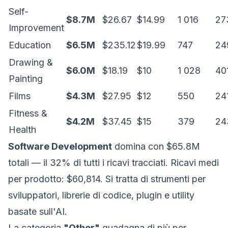
Self-
$8.7M
$26.67
$14.99
1 016
27
Improvement
Education
$6.5M
$235.12
$19.99
747
24
Drawing &
$6.0M
$18.19
$10
1 028
40
Painting
Films
$4.3M
$27.95
$12
550
24
Fitness &
$4.2M
$37.45
$15
379
24
Health
Software Development
domina con $65.8M
totali — il 32% di tutti i ricavi tracciati. Ricavi medi
per prodotto: $60,814. Si tratta di strumenti per
sviluppatori, librerie di codice, plugin e utility
basate sull'AI.
La categoria
"Other"
guadagna di più per