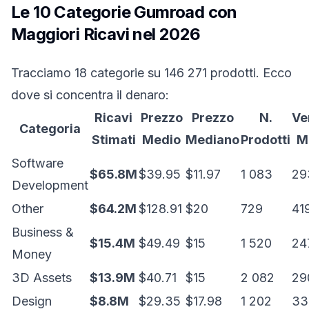
Le 10 Categorie Gumroad con
Maggiori Ricavi nel 2026
Tracciamo 18 categorie su 146 271 prodotti. Ecco
dove si concentra il denaro:
Ricavi
Prezzo
Prezzo
N.
Ve
Categoria
Stimati
Medio
Mediano
Prodotti
M
Software
$65.8M
$39.95
$11.97
1 083
29
Development
Other
$64.2M
$128.91
$20
729
41
Business &
$15.4M
$49.49
$15
1 520
24
Money
3D Assets
$13.9M
$40.71
$15
2 082
29
Design
$8.8M
$29.35
$17.98
1 202
33