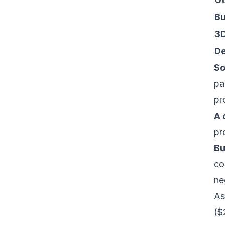
Bu
3D
De
So
pa
pr
A 
pr
Bu
co
ne
As
($