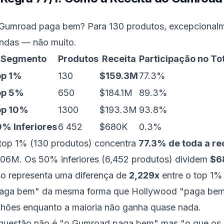
Gumroad paga bem? Para 130 produtos, excepcionalm
ndas — não muito.
Segmento
Produtos
Receita
Participação no To
op 1%
130
$159.3M
77.3%
op 5%
650
$184.1M
89.3%
op 10%
1300
$193.3M
93.8%
% Inferiores
6 452
$680K
0.3%
top 1% (130 produtos) concentra
77.3% de toda a re
06M. Os 50% inferiores (6,452 produtos) dividem
$6
so representa uma diferença de
2,229x
entre o top 1%
aga bem" da mesma forma que Hollywood "paga bem
lhões enquanto a maioria não ganha quase nada.
questão não é "o Gumroad paga bem" mas "o que os