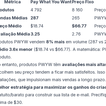
Métrica
Pay What You Want
Preço Fixo
odutos
4 792
8 160
Preço
endas Médias
287
265
PWYW
eço Médio
$18.74
$66.77
Preço 
aliação Média
3.25
2.76
PWYW 
odutos PWYW vendem
8% mais
em volume (287 vs 
dio 3.6x menor
($18.74 vs $66.77). A matemática: P
oduto.
 entanto, produtos PWYW têm
avaliações mais alta
colhem seu preço tendem a ficar mais satisfeitos. Iss
aliações, que impulsionam mais vendas a longo prazo.
lhor estratégia para maximizar os ganhos do cria
atuito/barato para construir sua lista de e-mail. Precif
ima de $30.