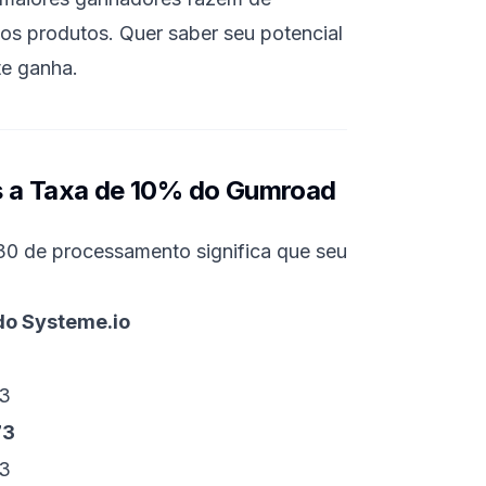
plos produtos. Quer saber seu potencial
te ganha
.
s a Taxa de 10% do Gumroad
0 de processamento significa que seu
do Systeme.io
3
73
3