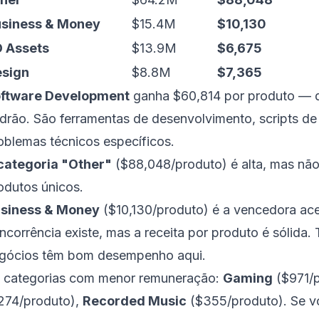
siness & Money
$15.4M
$10,130
 Assets
$13.9M
$6,675
sign
$8.8M
$7,365
ftware Development
ganha $60,814 por produto — de
drão. São ferramentas de desenvolvimento, scripts de
oblemas técnicos específicos.
categoria "Other"
($88,048/produto) é alta, mas não
odutos únicos.
siness & Money
($10,130/produto) é a vencedora aces
ncorrência existe, mas a receita por produto é sólida. 
gócios têm bom desempenho aqui.
 categorias com menor remuneração:
Gaming
($971/
274/produto),
Recorded Music
($355/produto). Se vo