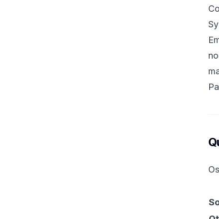
C
Sy
Em
no
ma
Pa
Q
Os
So
Ot