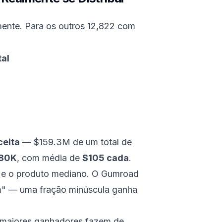
ente. Para os outros 12,822 com
tal
ceita
— $159.3M de um total de
80K
, com média de
$105 cada
.
 e o produto mediano. O Gumroad
" — uma fração minúscula ganha
 maiores ganhadores fazem de