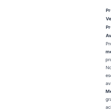
Pr
V
Pr
Av
Pr
mé
pr
No
es
av
Me
gr
ac