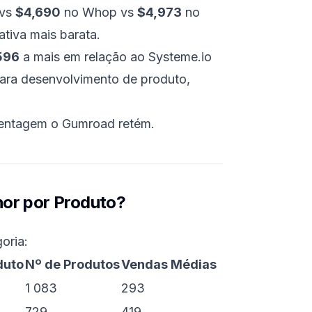
 vs
$4,690
no Whop vs
$4,973
no
tiva mais barata.
596
a mais em relação ao Systeme.io
para desenvolvimento de produto,
centagem o Gumroad retém
.
or por Produto?
oria:
duto
Nº de Produtos
Vendas Médias
1 083
293
729
419