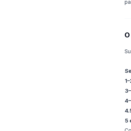
pa
O
Su
Se
1–
3–
4–
4.
5 
C