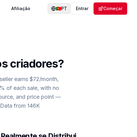
g
Afiliação
🇵🇹
PT
Entrar
Começar
s criadores
?
seller earns $72/month,
 of each sale, with no
ource, and price point —
 Data from 146K
Realmente se Distribui