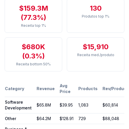
$159.3M
130
(77.3%)
Produtos top 1%
Receita top 1%
$680K
$15,910
(0.3%)
Receita med./produto
Receita bottom 50%
Avg
Category
Revenue
Products
Rev/Product
Price
Software
$65.8M
$
39.95
1,083
$60,814
Development
Other
$64.2M
$
128.91
729
$88,048