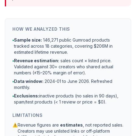
HOW WE ANALYZED THIS
▪
Sample size:
146,271 public Gumroad products
tracked across 18 categories, covering $206M in
estimated lifetime revenue.
▪
Revenue estimation:
sales count × listed price.
Validated against 30+ creators who shared actual
numbers (±15–20% margin of error).
▪
Data window:
2024-01 to
June 2026
. Refreshed
monthly.
▪
Exclusions:
inactive products (no sales in 90 days),
spam/test products (< 1 review or price = $0).
LIMITATIONS
⚠
Revenue figures are
estimates
, not reported sales.
Creators may use unlisted links or off-platform