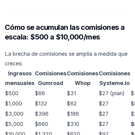
Cómo se acumulan las comisiones a
escala: $500 a $10,000/mes
La brecha de comisiones se amplía a medida que
creces:
Ingresos
Comisiones
Comisiones
Comisiones
mensuales
Gumroad
Whop
Systeme.io
$500
$66
$31
$27 (plan)
$
$1,000
$132
$62
$27
$
$3,000
$396
$186
$27
$
$5,000
$660
$310
$27
$
$10,000
$1,320
$620
$97
$