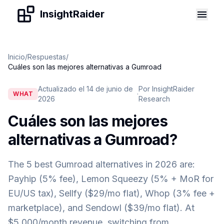
Skip to content
InsightRaider
Inicio
/
Respuestas
/
Cuáles son las mejores alternativas a Gumroad
Actualizado el 14 de junio de
Por InsightRaider
·
WHAT
2026
Research
Cuáles son las mejores
alternativas a Gumroad
?
The 5 best Gumroad alternatives in 2026 are:
Payhip (5% fee), Lemon Squeezy (5% + MoR for
EU/US tax), Sellfy ($29/mo flat), Whop (3% fee +
marketplace), and Sendowl ($39/mo flat). At
$5,000/month revenue, switching from