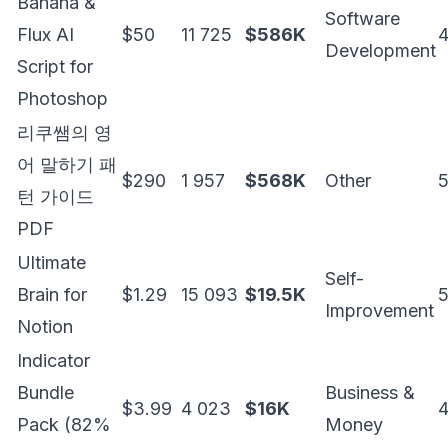
Banana &
Software
Flux AI
$50
11 725
$586K
4
Development
Script for
Photoshop
리쿠쌤의 영
어 말하기 패
$290
1 957
$568K
Other
턴 가이드
PDF
Ultimate
Self-
Brain for
$1.29
15 093
$19.5K
Improvement
Notion
Indicator
Bundle
Business &
$3.99
4 023
$16K
4
Pack (82%
Money