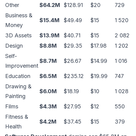
Other
$64.2M
$128.91
$20
729
Business &
$15.4M
$49.49
$15
1 520
Money
3D Assets
$13.9M
$40.71
$15
2 082
Design
$8.8M
$29.35
$17.98
1 202
Self-
$8.7M
$26.67
$14.99
1 016
Improvement
Education
$6.5M
$235.12
$19.99
747
Drawing &
$6.0M
$18.19
$10
1 028
Painting
Films
$4.3M
$27.95
$12
550
Fitness &
$4.2M
$37.45
$15
379
Health