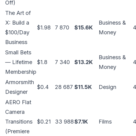
Off)
The Art of
X: Build a
Business &
$1.98
7 870
$15.6K
4
$100/Day
Money
Business
Small Bets
Business &
— Lifetime
$1.8
7 340
$13.2K
4
Money
Membership
Armorsmith
$0.4
28 687
$11.5K
Design
4
Designer
AERO Flat
Camera
Transitions
$0.21
33 988
$7.1K
Films
4
(Premiere