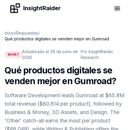
Skip to content
InsightRaider
Inicio
/
Respuestas
/
Qué productos digitales se venden mejor en Gumroad
Actualizado el 29 de junio de
Por InsightRaider
·
WHAT
2026
Research
Qué productos digitales se
venden mejor en Gumroad
?
Software Development leads Gumroad at $65.8M
total revenue ($60,814 per product), followed by
Business & Money, 3D Assets, and Design. The
'Other' catch-all earns the most per product
($88,048), while Writing & Publishing offers the