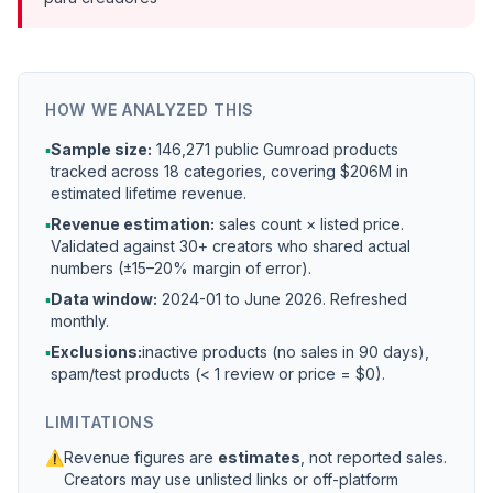
HOW WE ANALYZED THIS
▪
Sample size:
146,271 public Gumroad products
tracked across 18 categories, covering $206M in
estimated lifetime revenue.
▪
Revenue estimation:
sales count × listed price.
Validated against 30+ creators who shared actual
numbers (±15–20% margin of error).
▪
Data window:
2024-01 to
June 2026
. Refreshed
monthly.
▪
Exclusions:
inactive products (no sales in 90 days),
spam/test products (< 1 review or price = $0).
LIMITATIONS
⚠
Revenue figures are
estimates
, not reported sales.
Creators may use unlisted links or off-platform