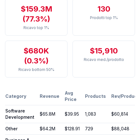
$159.3M
130
(77.3%)
Prodotti top 1%
Ricavo top 1%
$680K
$15,910
(0.3%)
Ricavo med./prodotto
Ricavo bottom 50%
Avg
Category
Revenue
Products
Rev/Product
Price
Software
$65.8M
$
39.95
1,083
$60,814
Development
Other
$64.2M
$
128.91
729
$88,048